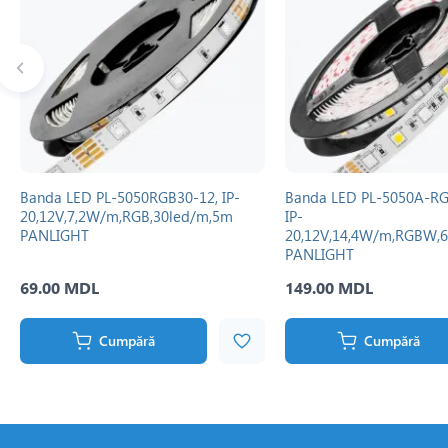
Banda LED PL-5050RGB30-12, IP-
Banda LED PL-5050A-R
20,12V,7,2W/m,RGB,30led/m,5m
IP-
PANLIGHT
20,12V,14,4W/m,RGBW,
PANLIGHT
69.00 MDL
149.00 MDL
Cumpără
Cumpără