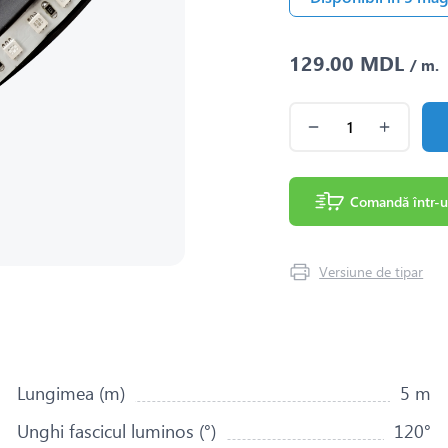
129.00 MDL
/ m.
Comandă într-u
Versiune de tipar
Lungimea (m)
5 m
Unghi fascicul luminos (°)
120°