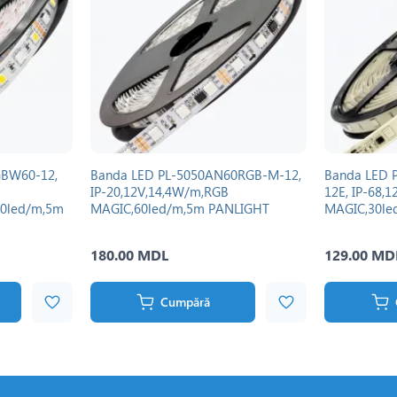
GBW60-12,
Banda LED PL-5050AN60RGB-M-12,
Banda LED 
IP-20,12V,14,4W/m,RGB
12E, IP-68,
60led/m,5m
MAGIC,60led/m,5m PANLIGHT
MAGIC,30le
180.00 MDL
129.00 MD
Cumpără