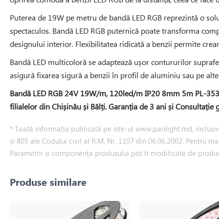
Puterea de 19W pe metru de bandă LED RGB reprezintă o soluție
spectaculos. Bandă LED RGB puternică poate transforma complet
designului interior. Flexibilitatea ridicată a benzii permite cre
Bandă LED multicoloră se adaptează ușor contururilor suprafeț
asigură fixarea sigură a benzii în profil de aluminiu sau pe alte
Bandă LED RGB 24V 19W/m, 120led/m IP20 8mm 5m PL-3535RGB12
filialelor din Chișinău și Bălți. Garanția de 3 ani și Consultaț
* Toată informația publicată pe site-ul www.panlight.md, inclusiv p
și 805 ale Codului civil al R.M. Nr. 1107 din 06.06.2002. Pentru ma
Parametrii și componența produsului pot fi modificate de produ
Produse similare