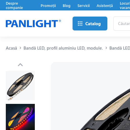
Despre
Locur
Promoții
Blog
Servicii
Asistență
companie
vacan
Căutare
Catalog
...
Acasă
Bandă LED, profil aluminiu LED, module.
Bandă LE