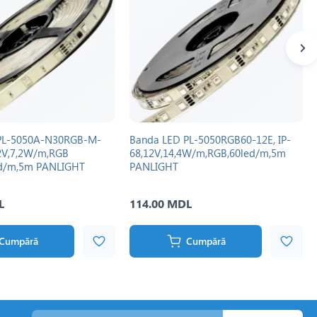
PL-5050A-N30RGB-M-
Banda LED PL-5050RGB60-12E, IP-
12V,7,2W/m,RGB
68,12V,14,4W/m,RGB,60led/m,5m
d/m,5m PANLIGHT
PANLIGHT
L
114.00 MDL
Cumpără
Cumpără