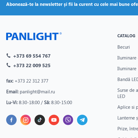
Abonează-te la newsletter și fii la curent cu cele mai bune ofe
CATALOG
Becuri
+373 69 554 767
Iluminare 
+373 22 009 525
Iluminare 
Bandă LED
fax:
+373 22 312 377
Surse de 
Email:
panlight@mail.ru
LED
Lu-Vi:
8:30-18:00 /
Sâ:
8:30-15:00
Aplice si 
Lanterne ș
Prize, înt