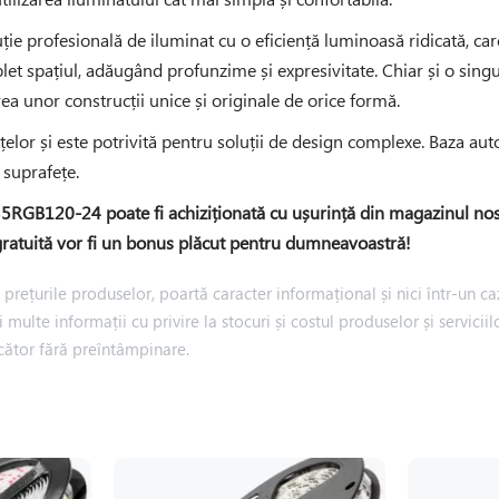
 profesională de iluminat cu o eficiență luminoasă ridicată, care
 spațiul, adăugând profunzime și expresivitate. Chiar și o sing
area unor construcții unice și originale de orice formă.
elor și este potrivită pentru soluții de design complexe. Baza a
 suprafețe.
0-24 poate fi achiziționată cu ușurință din magazinul nostru 
ie gratuită vor fi un bonus plăcut pentru dumneavoastră!
rețurile produselor, poartă caracter informațional și nici într-un caz
i multe informații cu privire la stocuri și costul produselor și servic
cător fără preîntâmpinare.