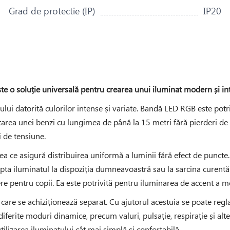
Grad de protectie (IP)
IP20
 o soluție universală pentru crearea unui iluminat modern și inte
i datorită culorilor intense și variate. Bandă LED RGB este potri
ea unei benzi cu lungimea de până la 15 metri fără pierderi de l
i de tensiune.
a ce asigură distribuirea uniformă a luminii fără efect de puncte
adapta iluminatul la dispoziția dumneavoastră sau la sarcina cure
ere pentru copii. Ea este potrivită pentru iluminarea de accent a mo
, care se achiziționează separat. Cu ajutorul acestuia se poate reg
iferite moduri dinamice, precum valuri, pulsație, respirație și al
ilizarea iluminatului cât mai simplă și confortabilă.