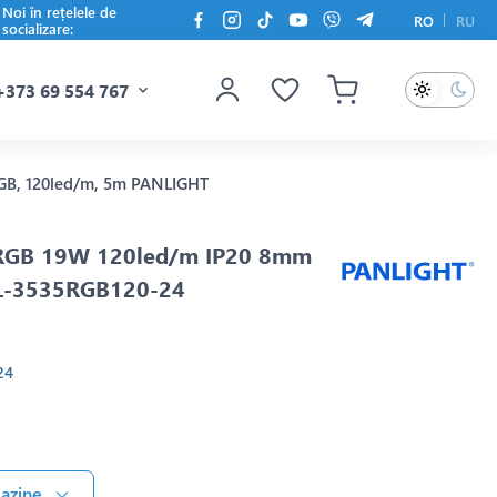
Noi în rețelele de
RO
RU
socializare:
+373 69 554 767
GB, 120led/m, 5m PANLIGHT
RGB 19W 120led/m IP20 8mm
L-3535RGB120-24
24
gazine