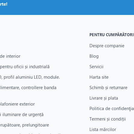
rte!
PENTRU CUMPĂRĂTORI
Despre companie
de interior
Blog
pentru oficii și industrială
Servicii
, profil aluminiu LED, module.
Harta site
alimentare, controllere banda
Schimb și returnare
Livrare și plata
plafoniere exterior
Politica de confidenţia
i iluminare de urgență
Termeni și condiții
rerupătoare, prelungitoare
Lista mărcilor