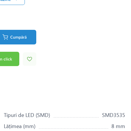
Cumpără
n click
Tipuri de LED (SMD)
SMD3535
Lățimea (mm)
8 mm