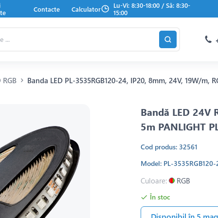
i
Lu-Vi: 8:30-18:00 / Sâ: 8:30-
Contacte
Calculator
te
15:00
D RGB
Banda LED PL-3535RGB120-24, IP20, 8mm, 24V, 19W/m, R
Bandă LED 24V 
5m PANLIGHT P
Cod produs: 32561
Model: PL-3535RGB120-
Culoare:
RGB
În stoc
Disponibil în 5 ma