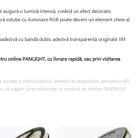
 asigură o lumină intensă, creând un efect decorativ
ură soluție cu iluminare RGB poate deveni un element cheie al
utoadezivă cu bandă dublu adezivă transparentă originală 3M
online PANLIGHT, cu livrare rapidă, sau prin vizitarea
 nu este o ofertă publică, definită de dispozițiile articolelor 681
iilor, vă rugăm să ne contactați la numărul de telefon: 069554767.