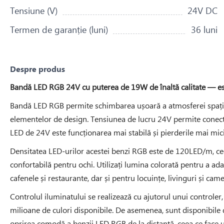
Tensiune (V)
24V DC
Termen de garanție (luni)
36 luni
Despre produs
Bandă LED RGB 24V cu puterea de 19W de înaltă calitate — este
Bandă LED RGB permite schimbarea ușoară a atmosferei spațiulu
elementelor de design. Tensiunea de lucru 24V permite conectar
LED de 24V este funcționarea mai stabilă și pierderile mai mic
Densitatea LED-urilor acestei benzi RGB este de 120LED/m, cee
confortabilă pentru ochi. Utilizați lumina colorată pentru a 
cafenele și restaurante, dar și pentru locuințe, livinguri și cam
Controlul iluminatului se realizează cu ajutorul unui controler
milioane de culori disponibile. De asemenea, sunt disponibile d
oprirea comodă a benzii LED RGB de la distanță, ceea ce face ut