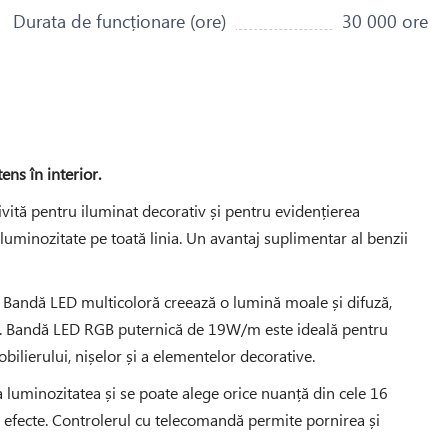
Durata de funcționare (ore)
30 000 ore
ns în interior.
vită pentru iluminat decorativ și pentru evidențierea
uminozitate pe toată linia. Un avantaj suplimentar al benzii
. Bandă LED multicoloră creează o lumină moale și difuză,
ntă. Bandă LED RGB puternică de 19W/m este ideală pentru
bilierului, nișelor și a elementelor decorative.
la luminozitatea și se poate alege orice nuanță din cele 16
te efecte. Controlerul cu telecomandă permite pornirea și