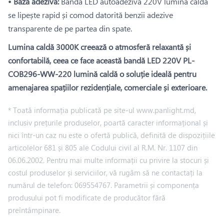
• Bază adezivă:
Banda LED autoadezivă 220V lumină caldă
se lipește rapid și comod datorită benzii adezive
transparente de pe partea din spate.
Lumina caldă 3000K creează o atmosferă relaxantă și
confortabilă, ceea ce face această bandă LED 220V PL-
COB296-WW-220 lumină caldă o soluție ideală pentru
amenajarea spațiilor rezidențiale, comerciale și exterioare.
* Toată informația publicată pe site-ul www.panlight.md,
inclusiv prețurile produselor, poartă caracter informațional și
nici într-un caz nu este o ofertă publică, definită de dispozițiile
articolelor 681 și 805 ale Codului civil al R.M. Nr. 1107 din
06.06.2002. Pentru mai multe informații cu privire la stocuri și
costul produselor și serviciilor, vă rugăm să ne contactați la
numărul de telefon: 069554767. Parametrii și componența
produsului pot fi modificate de producător fără
preîntâmpinare.