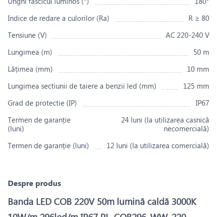
Unghi fascicul luminos (°)
180°
Indice de redare a culorilor (Ra)
R ≥ 80
Tensiune (V)
AC 220-240 V
Lungimea (m)
50 m
Lățimea (mm)
10 mm
Lungimea sectiunii de taiere a benzii led (mm)
125 mm
Grad de protectie (IP)
IP67
Termen de garanție
24 luni (la utilizarea casnică
(luni)
necomercială)
Termen de garanție (luni)
12 luni (la utilizarea comercială)
Despre produs
Banda LED COB 220V 50m lumină caldă 3000K
10W/m 296led/m IP67 PL-COB296-WW-220