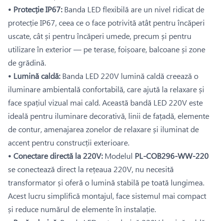
• Protecție IP67:
Banda LED flexibilă are un nivel ridicat de
protecție IP67, ceea ce o face potrivită atât pentru încăperi
uscate, cât și pentru încăperi umede, precum și pentru
utilizare în exterior — pe terase, foișoare, balcoane și zone
de grădină.
• Lumină caldă:
Banda LED 220V lumină caldă creează o
iluminare ambientală confortabilă, care ajută la relaxare și
face spațiul vizual mai cald. Această bandă LED 220V este
ideală pentru iluminare decorativă, linii de fațadă, elemente
de contur, amenajarea zonelor de relaxare și iluminat de
accent pentru construcții exterioare.
• Conectare directă la 220V:
Modelul
PL-COB296-WW-220
se conectează direct la rețeaua 220V, nu necesită
transformator și oferă o lumină stabilă pe toată lungimea.
Acest lucru simplifică montajul, face sistemul mai compact
și reduce numărul de elemente în instalație.