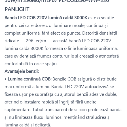
PANLIGHT
Banda LED COB 220V lumină caldă 3000K
este o soluție
pentru cei care doresc o iluminare moale, continuă și
complet uniformă, fără efect de puncte. Datorită densității
ridicate — 296Led/m — această bandă LED COB 220V
lumină caldă 3000K formează o linie luminoasă uniformă,
care evidențiază frumos contururile și creează o atmosferă
confortabilă în orice spațiu.
Avantajele benzii:
• Lumina continuă COB:
Benzile COB asigură o distribuție
mai uniformă a luminii. Banda LED 220V autoadezivă se
fixează ușor pe suprafață cu ajutorul benzii adezive duble,
oferind o instalare rapidă și îngrijită fără unelte
suplimentare. Tubul transparent de silicon protejează banda
și nu limitează fluxul luminos, menținând strălucirea și
lumina caldă și delicată.