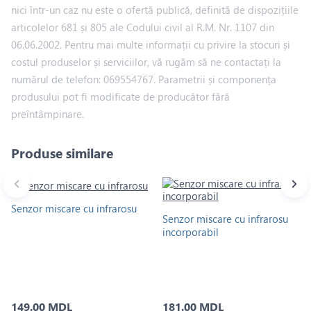
nici într-un caz nu este o ofertă publică, definită de dispozițiile
articolelor 681 și 805 ale Codului civil al R.M. Nr. 1107 din
06.06.2002. Pentru mai multe informații cu privire la stocuri și
costul produselor și serviciilor, vă rugăm să ne contactați la
numărul de telefon: 069554767. Parametrii și componența
produsului pot fi modificate de producător fără
preîntâmpinare.
Produse similare
Senzor miscare cu infrarosu
Senzor miscare cu infrarosu
incorporabil
149.00 MDL
181.00 MDL