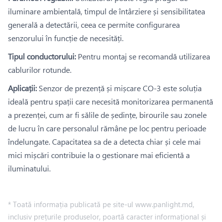
iluminare ambientală, timpul de întârziere și sensibilitatea
generală a detectării, ceea ce permite configurarea
senzorului în funcție de necesități.
Tipul conductorului:
Pentru montaj se recomandă utilizarea
cablurilor rotunde.
Aplicații:
Senzor de prezență și mișcare CO-3 este soluția
ideală pentru spații care necesită monitorizarea permanentă
a prezenței, cum ar fi sălile de ședințe, birourile sau zonele
de lucru în care personalul rămâne pe loc pentru perioade
îndelungate. Capacitatea sa de a detecta chiar și cele mai
mici mișcări contribuie la o gestionare mai eficientă a
iluminatului.
* Toată informația publicată pe site-ul www.panlight.md,
inclusiv prețurile produselor, poartă caracter informațional și