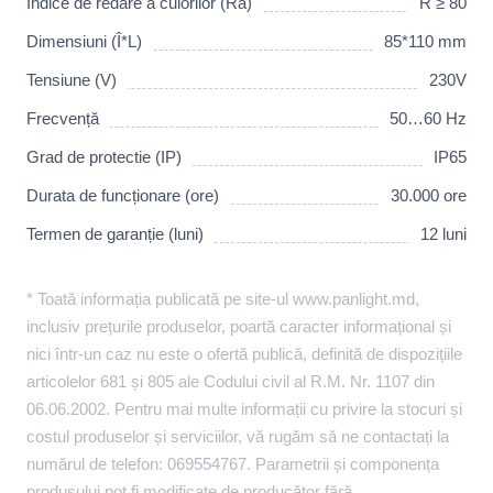
Indice de redare a culorilor (Ra)
R ≥ 80
Dimensiuni (Î*L)
85*110 mm
Tensiune (V)
230V
Frecvență
50…60 Hz
Grad de protectie (IP)
IP65
Durata de funcționare (ore)
30.000 ore
Termen de garanție (luni)
12 luni
* Toată informația publicată pe site-ul www.panlight.md,
inclusiv prețurile produselor, poartă caracter informațional și
nici într-un caz nu este o ofertă publică, definită de dispozițiile
articolelor 681 și 805 ale Codului civil al R.M. Nr. 1107 din
06.06.2002. Pentru mai multe informații cu privire la stocuri și
costul produselor și serviciilor, vă rugăm să ne contactați la
numărul de telefon: 069554767. Parametrii și componența
produsului pot fi modificate de producător fără