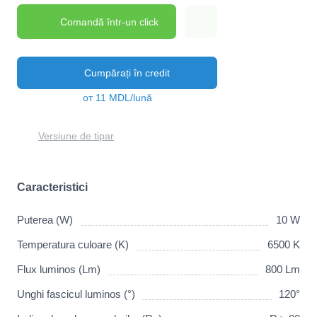
Comandă într-un click
Cumpărați în credit
от 11 MDL/lună
Versiune de tipar
Caracteristici
Puterea (W)
10 W
Temperatura culoare (K)
6500 K
Flux luminos (Lm)
800 Lm
Unghi fascicul luminos (°)
120°