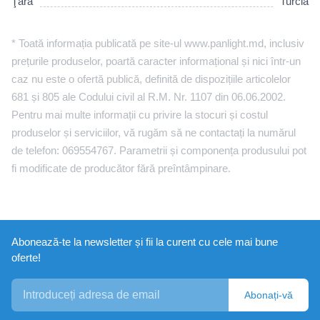
Ţara
Turcia
* Toată informația publicată pe site-ul www.panlight.md, inclusiv
prețurile produselor, poartă caracter informațional și nici într-un
caz nu este o ofertă publică, definită de dispozițiile articolelor
681 și 805 ale Codului civil al R.M. Nr. 1107 din 06.06.2002.
Pentru mai multe informații cu privire la stocuri și costul
produselor și serviciilor, vă rugăm să ne contactați la numărul
de telefon: 069554767. Parametrii și componența produsului pot
fi modificate de producător fără preîntâmpinare.
Abonează-te la newsletter și fii la curent cu cele mai bune
oferte!
Abonați-vă