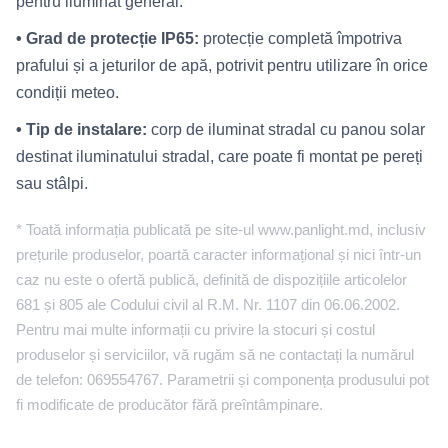
pentru iluminat general.
• Grad de protecție IP65:
protecție completă împotriva
prafului și a jeturilor de apă, potrivit pentru utilizare în orice
condiții meteo.
• Tip de instalare:
corp de iluminat stradal cu panou solar
destinat iluminatului stradal, care poate fi montat pe pereți
sau stâlpi.
* Toată informația publicată pe site-ul www.panlight.md, inclusiv
prețurile produselor, poartă caracter informațional și nici într-un
caz nu este o ofertă publică, definită de dispozițiile articolelor
681 și 805 ale Codului civil al R.M. Nr. 1107 din 06.06.2002.
Pentru mai multe informații cu privire la stocuri și costul
produselor și serviciilor, vă rugăm să ne contactați la numărul
de telefon: 069554767. Parametrii și componența produsului pot
fi modificate de producător fără preîntâmpinare.