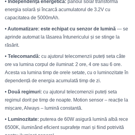
• Independență energetică:
panoul solar transformă
energia solară și încarcă acumulatorul de 3.2V cu
capacitatea de 5000mAh.
• Automatizare: este echipat cu senzor de lumină
— se
aprinde automat la lăsarea întunericului și se stinge la
răsărit.
• Telecomandă:
cu ajutorul telecomenzii puteți seta câte
ore va lumina corpul de iluminat: 2 ore, 4 ore sau 6 ore.
Acesta va lumina timp de orele setate, cu o luminozitate în
dependență de energia acumulată timp de zi.
• Două regimuri:
cu ajutorul telecomenzii puteți seta
regimul dorit pe timp de noapte. Motion sensor – reacție la
mișcare, Always – lumină constantă.
• Luminozitate:
puterea de 60W asigură lumină albă rece
6500K, iluminând eficient suprafețe mari și fiind potrivită