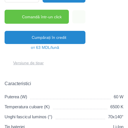
Comandă într-un click
Cumpărați în credit
от 63 MDL/lună
Versiune de tipar
Caracteristici
Puterea (W)
60 W
Temperatura culoare (K)
6500 K
Unghi fascicul luminos (°)
70x140°
Tip bateriei
Li-Ion