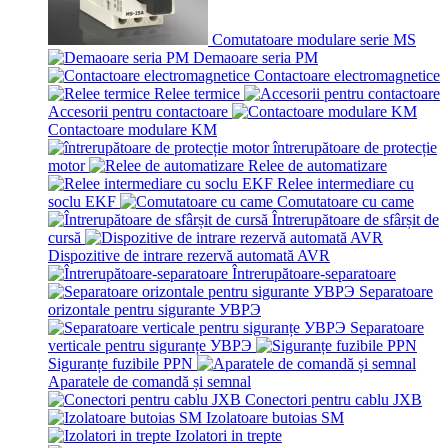
Comutatoare modulare serie MS
Demaoare seria PM
Contactoare electromagnetice
Relee termice
Accesorii pentru contactoare
Contactoare modulare KM
întrerupătoare de protecție
motor
Relee de automatizare
Relee intermediare cu
soclu EKF
Comutatoare cu came
Întrerupătoare de sfârșit de
cursă
Dispozitive de intrare rezervă automată AVR
Întrerupătoare-separatoare
Separatoare
orizontale pentru sigurante УВРЭ
Separatoare
verticale pentru siguranțe УВРЭ
Siguranțe fuzibile PPN
Aparatele de comandă și semnal
Conectori pentru cablu JXB
Izolatoare butoias SM
Izolatori in trepte