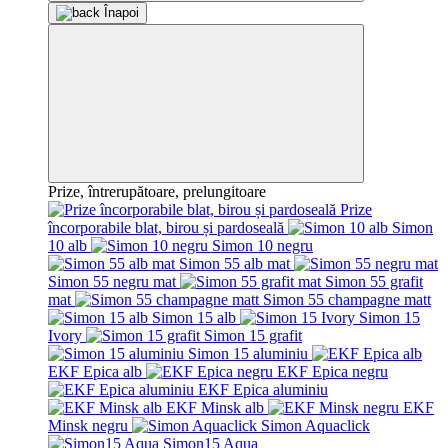
Înapoi
Prize, întrerupătoare, prelungitoare
Prize
încorporabile blat, birou și pardoseală
Simon
10 alb
Simon 10 negru
Simon 55 alb mat
Simon 55 negru mat
Simon 55 grafit
mat
Simon 55 champagne matt
Simon 15 alb
Simon 15
Ivory
Simon 15 grafit
Simon 15 aluminiu
EKF Epica alb
EKF Epica negru
EKF Epica aluminiu
EKF Minsk alb
EKF
Minsk negru
Simon Aquaclick
Simon15 Aqua