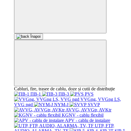
Înapoi
Cabluri, fire, trasee de cablu, doze și cutii de distribuție
ПВ-1
ПВ-3
PVS
VVGng, VVGng LS,
VVG ngd
NYM-J
SVVP
AVVG, AVVGtr, AVKtr
KGNV - cablu flexibil
APV - cablu de instalare
UTP, FTP,
AUDIO, ALARMA, TV, TF
SIP-5,