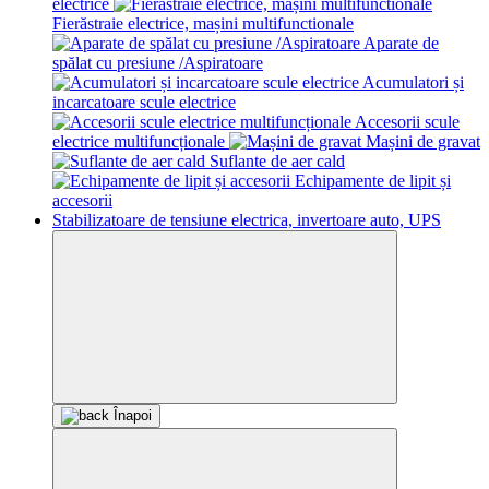
electrice
Fierăstraie electrice, mașini multifunctionale
Aparate de
spălat cu presiune /Aspiratoare
Acumulatori și
incarcatoare scule electrice
Accesorii scule
electrice multifuncționale
Mașini de gravat
Suflante de aer cald
Echipamente de lipit și
accesorii
Stabilizatoare de tensiune electrica, invertoare auto, UPS
Înapoi