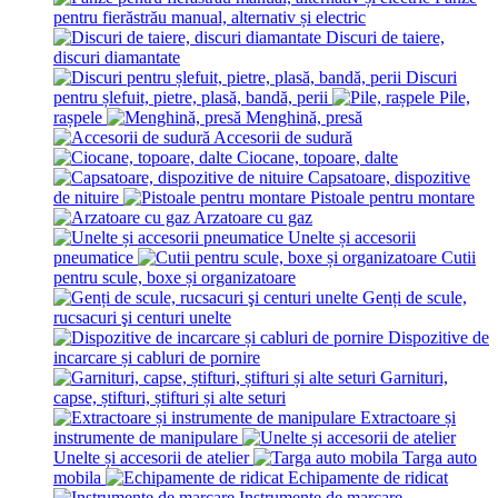
pentru fierăstrău manual, alternativ și electric
Discuri de taiere,
discuri diamantate
Discuri
pentru șlefuit, pietre, plasă, bandă, perii
Pile,
rașpele
Menghină, presă
Accesorii de sudură
Ciocane, topoare, dalte
Capsatoare, dispozitive
de nituire
Pistoale pentru montare
Arzatoare cu gaz
Unelte și accesorii
pneumatice
Cutii
pentru scule, boxe și organizatoare
Genți de scule,
rucsacuri şi centuri unelte
Dispozitive de
incarcare și сabluri de pornire
Garnituri,
capse, știfturi, știfturi și alte seturi
Extractoare și
instrumente de manipulare
Unelte și accesorii de atelier
Targa auto
mobila
Echipamente de ridicat
Instrumente de marcare