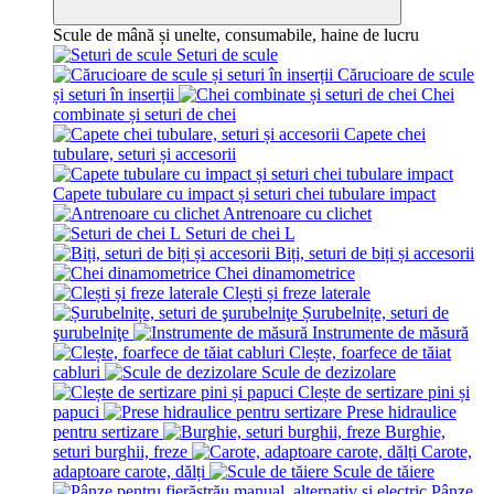
Scule de mână și unelte, consumabile, haine de lucru
Seturi de scule
Cărucioare de scule
și seturi în inserții
Chei
combinate și seturi de chei
Capete chei
tubulare, seturi și accesorii
Capete tubulare cu impact și seturi chei tubulare impact
Antrenoare cu clichet
Seturi de chei L
Biți, seturi de biți și accesorii
Chei dinamometrice
Clești și freze laterale
Șurubelnițe, seturi de
şurubelniţe
Instrumente de măsură
Clește, foarfece de tăiat
cabluri
Scule de dezizolare
Clește de sertizare pini și
papuci
Prese hidraulice
pentru sertizare
Burghie,
seturi burghii, freze
Carote,
adaptoare carote, dălți
Scule de tăiere
Pânze