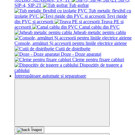
SIP-4, SIP-2T
Tub gofrat
Tub metalic flexibil cu
izolație PVC
Tevi rigide
din PVC si accesorii
Teava PE si
accesorii
Canal cablu din PVC
Jgheab metalic pentru cablu
Console, armături Și accesorii pentru liniile electrice airiene
Cutii de distribuție
Doze - Doze aparataj
Cleme pentru fixare cabluri
Dispozitiv de tragere a
cablului
Întrerupătoare automate şi separatoare
Înapoi