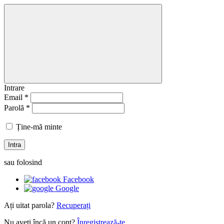
Intrare
Email *
Parolă *
Ține-mă minte
Intra
sau folosind
Facebook
Google
Ați uitat parola?
Recuperați
Nu aveți încă un cont?
Înregistrează-te