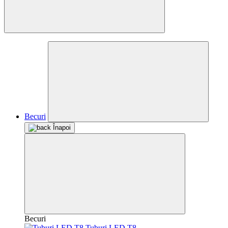
Becuri
Înapoi
Becuri
Tuburi LED T8