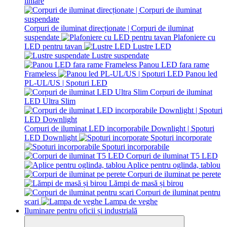
liniare
Corpuri de iluminat direcționate | Corpuri de iluminat
suspendate
Plafoniere cu
LED pentru tavan
Lustre LED
Lustre suspendate
Panou LED fara rame
Frameless
Panou led
PL-UL/US | Spoturi LED
Corpuri de iluminat
LED Ultra Slim
Corpuri de iluminat LED incorporabile Downlight | Spoturi
LED Downlight
Spoturi incorporate
Spoturi incorporabile
Corpuri de iluminat T5 LED
Aplice pentru oglinda, tablou
Corpuri de iluminat pe perete
Lămpi de masă și birou
Corpuri de iluminat pentru
scari
Lampa de veghe
Iluminare pentru oficii și industrială