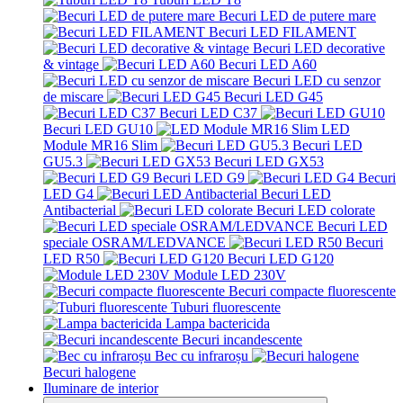
Becuri LED de putere mare
Becuri LED FILAMENT
Becuri LED decorative
& vintage
Becuri LED A60
Becuri LED cu senzor
de miscare
Becuri LED G45
Becuri LED C37
Becuri LED GU10
LED
Module MR16 Slim
Becuri LED
GU5.3
Becuri LED GX53
Becuri LED G9
Becuri
LED G4
Becuri LED
Antibacterial
Becuri LED colorate
Becuri LED
speciale OSRAM/LEDVANCE
Becuri
LED R50
Becuri LED G120
Module LED 230V
Becuri compacte fluorescente
Tuburi fluorescente
Lampa bactericida
Becuri incandescente
Bec cu infraroșu
Becuri halogene
Iluminare de interior