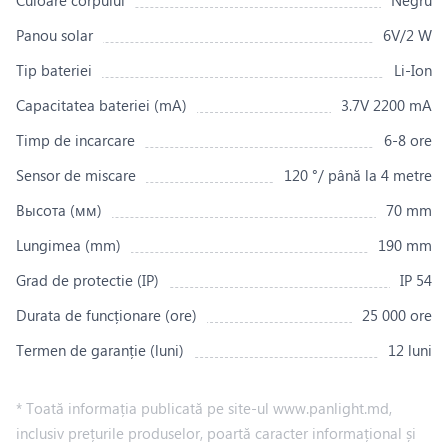
Panou solar
6V/2 W
Tip bateriei
Li-Ion
Capacitatea bateriei (mA)
3.7V 2200 mA
Timp de incarcare
6-8 ore
Sensor de miscare
120 °/ până la 4 metre
Высота (мм)
70 mm
Lungimea (mm)
190 mm
Grad de protectie (IP)
IP 54
Durata de funcționare (ore)
25 000 ore
Termen de garanție (luni)
12 luni
* Toată informația publicată pe site-ul www.panlight.md,
inclusiv prețurile produselor, poartă caracter informațional și